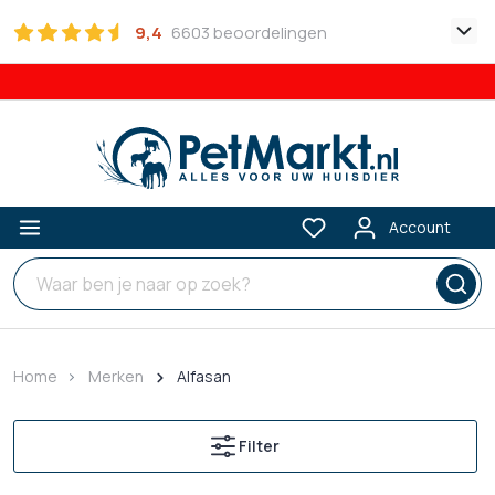
9,4
6603 beoordelingen
Account
Home
Merken
Alfasan
Filter