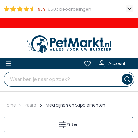
9,4
6603 beoordelingen
Account
Home
Paard
Medicijnen en Supplementen
Filter