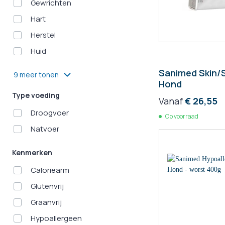
Gewrichten
Hart
Herstel
Huid
Sanimed Skin/S
9 meer tonen
Hond
Type voeding
Vanaf
€ 26,55
Droogvoer
Op voorraad
Natvoer
Kenmerken
Caloriearm
Glutenvrij
Graanvrij
Hypoallergeen