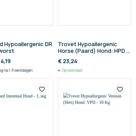
d Hypoallergenic DR
Trovet Hypoallergenic
worst
Horse (Paard) Hond: HPD -
blik
 4,19
€ 23,24
g na 1-3 werkdagen
Op voorraad