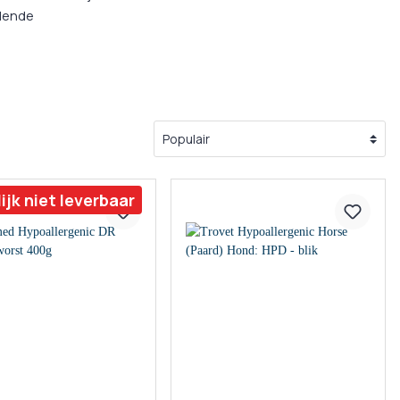
g
llende
ulpmiddelen
en Supplementen
lijk niet leverbaar