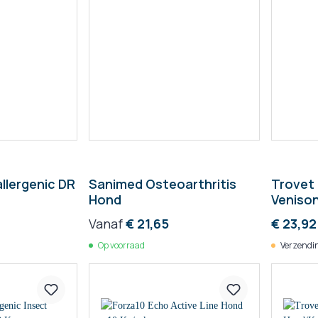
llergenic DR
Sanimed Osteoarthritis
Trovet 
Hond
Venison
blik
Vanaf
€ 21,65
€ 23,92
Op voorraad
Verzendin