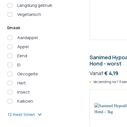
Langdurig gebruik
Vegetarisch
Smaak
Aardappel
Appel
Eend
Sanimed Hypoa
Hond - worst
Ei
Vanaf
€ 4,19
Gevogelte
Verzending na 1-3 we
Hert
Insect
Kalkoen
12 meer tonen