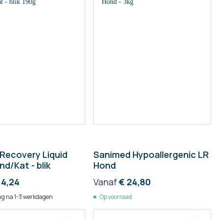
Recovery Liquid
Sanimed Hypoallergenic LR
d/Kat - blik
Hond
 4,24
Vanaf
€ 24,80
g na 1-3 werkdagen
Op voorraad