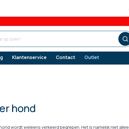
og
Klantenservice
Contact
Outlet
ngsproducten
ngsproducten
ngsproducten
Verzorgingsproducten
Vlooien
er hond
s
erzorging
Gebitsverzorging
Teken
snacks
orging
Oorverzorging
hond wordt weleens verkeerd begrepen. Het is namelijk niet alle