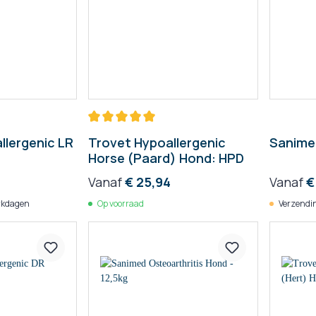
llergenic LR
Trovet Hypoallergenic
Sanimed
Horse (Paard) Hond: HPD
Vanaf
€ 25,94
Vanaf
€
rkdagen
Op voorraad
Verzendin