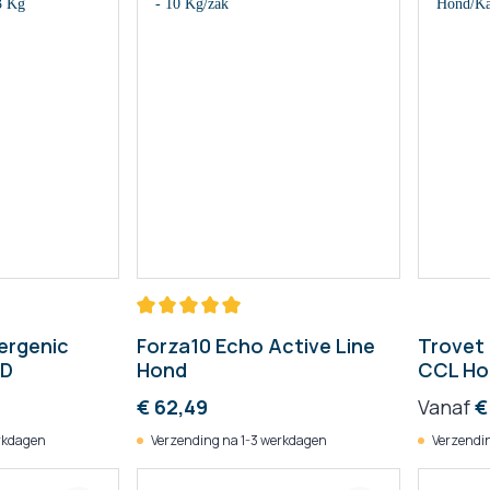
ergenic
Forza10 Echo Active Line
Trovet 
PD
Hond
CCL Hon
€ 62,49
Vanaf
€
rkdagen
Verzending na 1-3 werkdagen
Verzendin