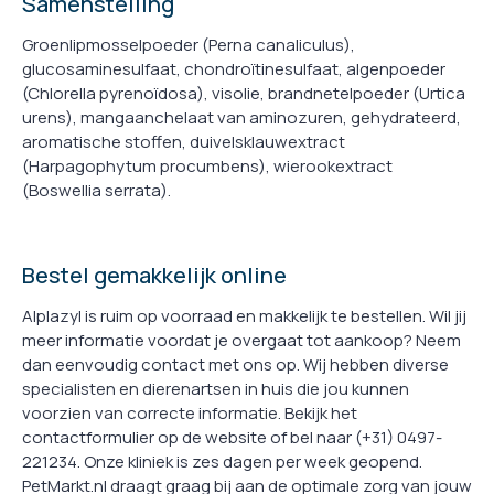
Samenstelling
Groenlipmosselpoeder (Perna canaliculus),
glucosaminesulfaat, chondroïtinesulfaat, algenpoeder
(Chlorella pyrenoïdosa), visolie, brandnetelpoeder (Urtica
urens), mangaanchelaat van aminozuren, gehydrateerd,
aromatische stoffen, duivelsklauwextract
(Harpagophytum procumbens), wierookextract
(Boswellia serrata).
Bestel gemakkelijk online
Alplazyl is ruim op voorraad en makkelijk te bestellen. Wil jij
meer informatie voordat je overgaat tot aankoop? Neem
dan eenvoudig contact met ons op. Wij hebben diverse
specialisten en dierenartsen in huis die jou kunnen
voorzien van correcte informatie. Bekijk het
contactformulier op de website of bel naar (+31) 0497-
221234. Onze kliniek is zes dagen per week geopend.
PetMarkt.nl draagt graag bij aan de optimale zorg van jouw