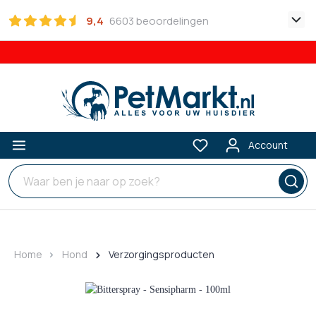
9,4
6603 beoordelingen
Account
Home
Hond
Verzorgingsproducten