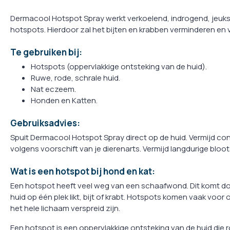
Dermacool Hotspot Spray werkt verkoelend, indrogend, jeuks
hotspots. Hierdoor zal het bijten en krabben verminderen e
Te gebruiken bij:
Hotspots (oppervlakkige ontsteking van de huid).
Ruwe, rode, schrale huid.
Nat eczeem.
Honden en Katten.
Gebruiksadvies:
Spuit Dermacool Hotspot Spray direct op de huid. Vermijd co
volgens voorschift van je dierenarts. Vermijd langdurige bloo
Wat is een hotspot bij hond en kat:
Een hotspot heeft veel weg van een schaafwond. Dit komt doord
huid op één plek likt, bijt of krabt. Hotspots komen vaak voor 
het hele lichaam verspreid zijn.
Een hotspot is een oppervlakkige ontsteking van de huid die