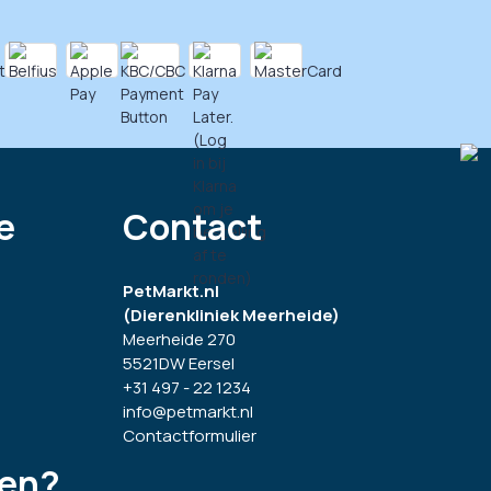
e
Contact
PetMarkt.nl
(Dierenkliniek Meerheide)
Meerheide 270
5521DW Eersel
+31 497 - 22 1234
info@petmarkt.nl
Contactformulier
gen?