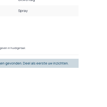
Spray
even in huidige taal.
en gevonden. Deel als eerste uw inzichten.