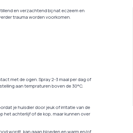
tillend en verzachtend bij nat eczeem en
n verder trauma worden voorkomen.
ntact met de ogen. Spray 2-3 maal per dag of
tstelling aan tempraturen boven de 30°C.
at je huisdier door jeuk of irritatie van de
op het achterlijf of de kop, maar kunnen over
 rood wordt, kan gaan bloeden en warm en/of