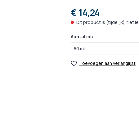
ks
zorging
Oogverzorging
Ontwormin
€ 14,24
cks
rzorging
Huidverzorging
Medische H
Dit product is (tijdelijk) niet 
ks
rzorging
Vachtverzorging
Medicijnen 
Aantal ml:
Kalmeringsmiddelen
nacks
Probiotica
Toevoegen aan verlanglijst
 Hulpmiddelen
gsmiddelen