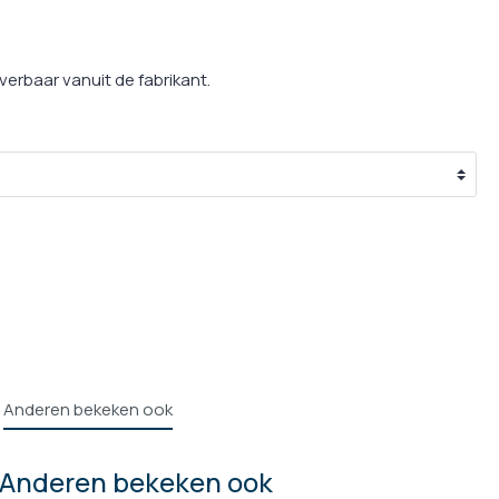
g
ulpmiddelen
leverbaar vanuit de fabrikant.
en Supplementen
Anderen bekeken ook
Anderen bekeken ook