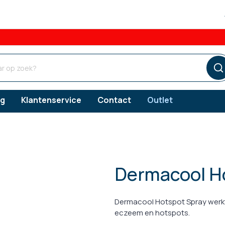
og
Klantenservice
Contact
Outlet
Dermacool Ho
ngsproducten
ngsproducten
ngsproducten
Verzorgingsproducten
Vlooien
s
erzorging
Gebitsverzorging
Dermacool Hotspot Spray werkt 
Teken
eczeem en hotspots.
snacks
orging
Oorverzorging