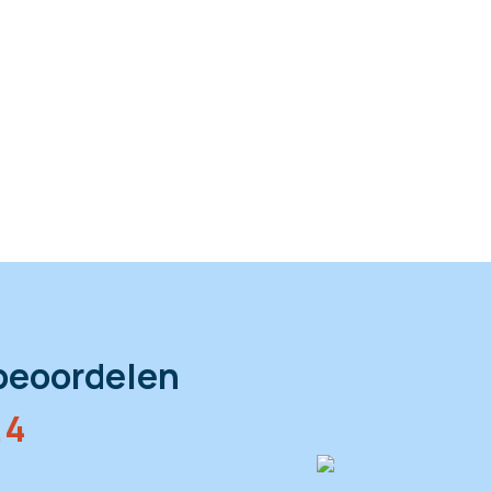
beoordelen
,4