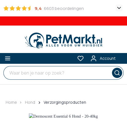
9,4
6603 beoordelingen
Account
Home
Hond
Verzorgingsproducten