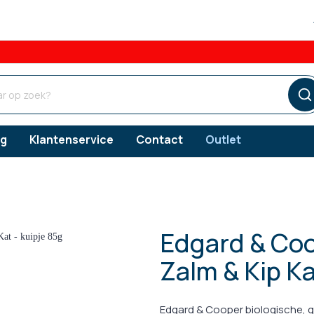
og
Klantenservice
Contact
Outlet
Edgard & Coo
ngsproducten
ngsproducten
ngsproducten
Verzorgingsproducten
Vlooien
Zalm & Kip Ka
s
erzorging
Gebitsverzorging
Teken
snacks
orging
Oorverzorging
Edgard & Cooper biologische, g