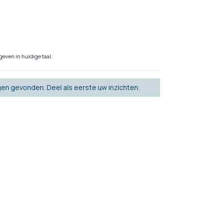
even in huidige taal.
en gevonden. Deel als eerste uw inzichten.