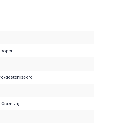
Cooper
d/gesteriliseerd
, Graanvrij