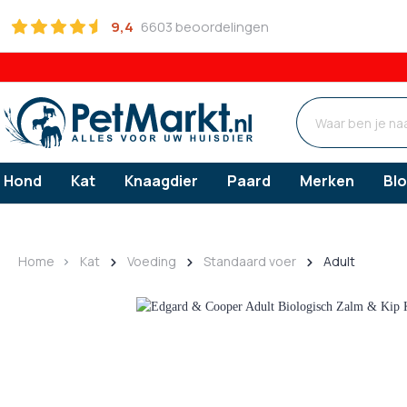
9,4
6603 beoordelingen
Hond
Kat
Knaagdier
Paard
Merken
Bl
Hond
Kat
Knaagdier
Paard
Home
Kat
Voeding
Standaard voer
Adult
Hondenvoer
Voeding
Voeding
Ontworming
Snacks
Verzorgi
Verzorgi
Verzorgi
Dieetvoer (medisch)
Dieetvoer (medisch)
Gezonde snack
Gebitsv
Medicijnen en Supplementen
Standaard voer
Standaard voer
Hypoallergene 
Oorverz