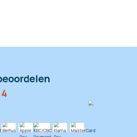
beoordelen
,4