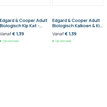
Edgard & Cooper Adult
Edgard & Cooper Adult
Biologisch Kip Kat -
Biologisch Kalkoen & Kip
kuipje 85g
Kat - kuipje 85g
Vanaf
€ 1,39
Vanaf
€ 1,39
Op voorraad
Op voorraad