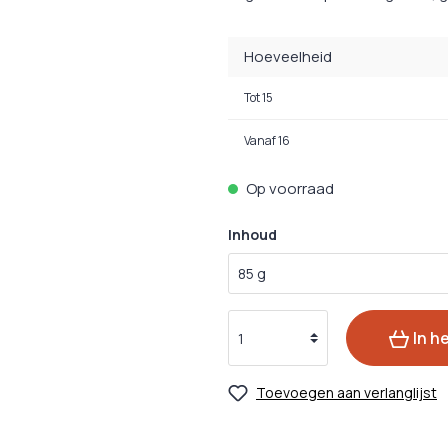
ks
zorging
Oogverzorging
Ontwormin
cks
zorging
Huidverzorging
Hoeveelheid
Medische H
ks
rzorging
Vachtverzorging
Tot
15
Medicijnen 
Kalmeringsmiddelen
nacks
Vanaf
16
Probiotica
Op voorraad
 Hulpmiddelen
Inhoud
gsmiddelen
In h
Toevoegen aan verlanglijst