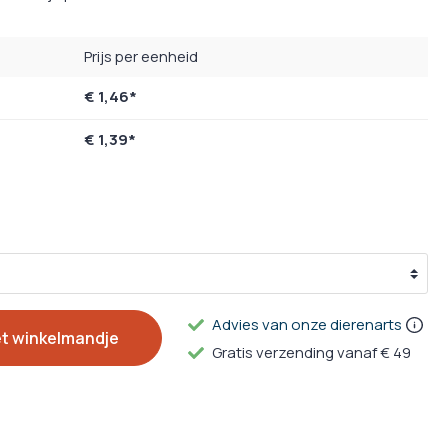
g
ulpmiddelen
Prijs per eenheid
€ 1,46*
en Supplementen
€ 1,39*
Advies van onze dierenarts
et winkelmandje
Gratis verzending vanaf € 49