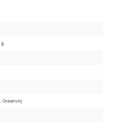
 g
j
, Graanvrij