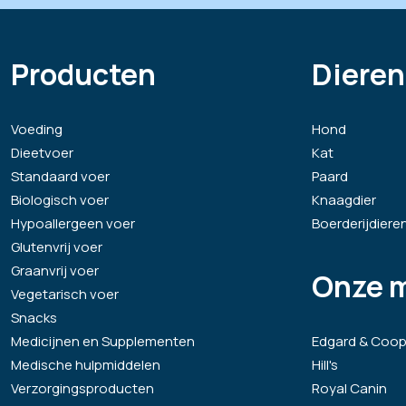
Producten
Dieren
Voeding
Hond
Dieetvoer
Kat
Standaard voer
Paard
Biologisch voer
Knaagdier
Hypoallergeen voer
Boerderijdiere
Glutenvrij voer
Graanvrij voer
Onze 
Vegetarisch voer
Snacks
Medicijnen en Supplementen
Edgard & Coop
Medische hulpmiddelen
Hill's
Verzorgingsproducten
Royal Canin