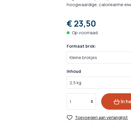
ks
zorging
Oogverzorging
Ontwormin
hoogwaardige, caloriearme eiwi
cks
zorging
Huidverzorging
Medische H
€ 23,50
ks
rzorging
Vachtverzorging
Medicijnen 
Op voorraad
Kalmeringsmiddelen
nacks
Probiotica
Formaat brok:
 Hulpmiddelen
Inhoud
gsmiddelen
In h
Toevoegen aan verlanglijst