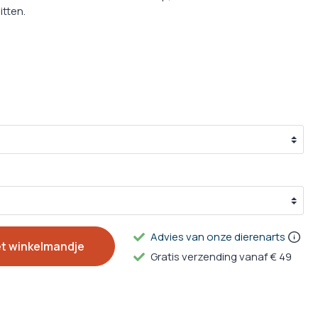
g
tten.
ulpmiddelen
en Supplementen
Advies van onze dierenarts
et winkelmandje
Gratis verzending vanaf € 49