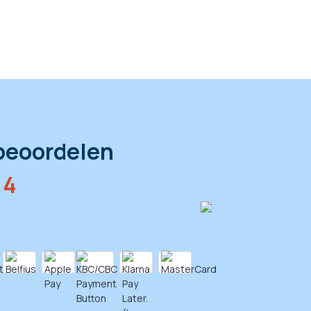
beoordelen
,4