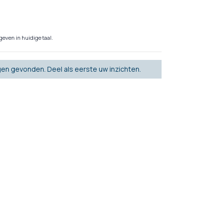
even in huidige taal.
en gevonden. Deel als eerste uw inzichten.