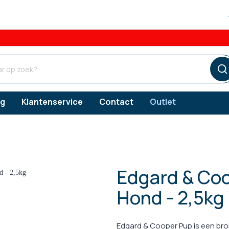
og
Klantenservice
Contact
Outlet
Edgard & Coo
ngsproducten
ngsproducten
ngsproducten
Verzorgingsproducten
Vlooien
Hond - 2,5kg
s
erzorging
Gebitsverzorging
Teken
snacks
orging
Oorverzorging
Edgard & Cooper Pup is een bro