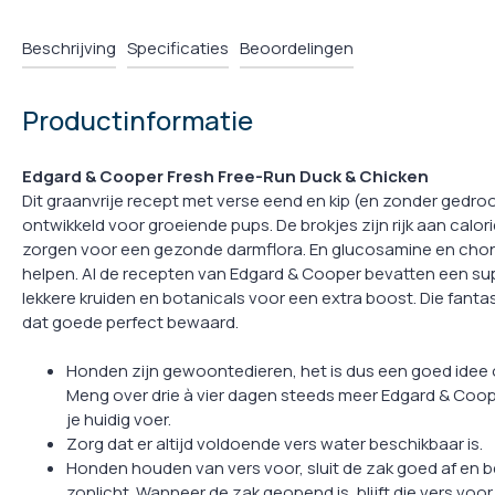
Beschrijving
Specificaties
Beoordelingen
Productinformatie
Edgard & Cooper Fresh Free-Run Duck & Chicken
Dit graanvrije recept met verse eend en kip (en zonder gedr
ontwikkeld voor groeiende pups. De brokjes zijn rijk aan calo
zorgen voor een gezonde darmflora. En glucosamine en chon
helpen. Al de recepten van Edgard & Cooper bevatten een sup
lekkere kruiden en botanicals voor een extra boost. Die fantas
dat goede perfect bewaard.
Honden zijn gewoontedieren, het is dus een goed idee
Meng over drie à vier dagen steeds meer Edgard & Coop
je huidig voer.
Zorg dat er altijd voldoende vers water beschikbaar is.
Honden houden van vers voor, sluit de zak goed af en be
zonlicht. Wanneer de zak geopend is, blijft die vers voo