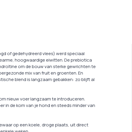
oogd of gedehydreerd vlees) werd speciaal
riearme, hoogwaardige eiwitten. De prebiotica
droïtine om de bouw van sterke gewrichten te
ergezonde mix van fruit en groenten. En
tische blend is langzaam gebakken: zo blijft al
 om nieuw voer langzaam te introduceren.
er in de kom van je hond en steeds minder van
waar op een koele, droge plaats, uit direct
r enkele weken.