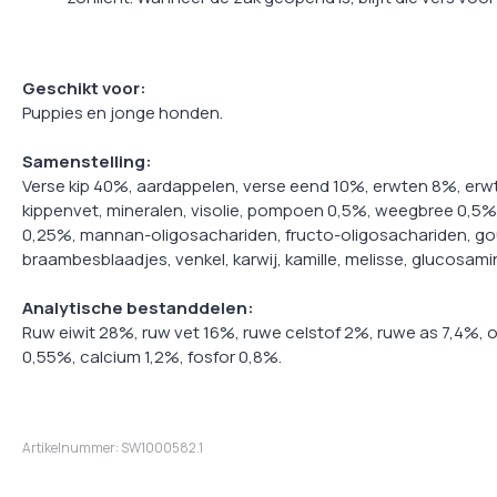
Geschikt voor:
Puppies en jonge honden.
Samenstelling:
Verse kip 40%, aardappelen, verse eend 10%, erwten 8%, erwte
kippenvet, mineralen, visolie, pompoen 0,5%, weegbree 0,5
0,25%, mannan-oligosachariden, fructo-oligosachariden, go
braambesblaadjes, venkel, karwij, kamille, melisse, glucosami
Analytische bestanddelen:
Ruw eiwit 28%, ruw vet 16%, ruwe celstof 2%, ruwe as 7,4%
0,55%, calcium 1,2%, fosfor 0,8%.
Artikelnummer: SW1000582.1