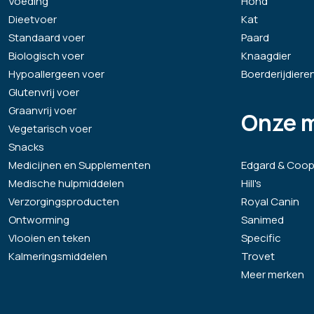
Voeding
Hond
Dieetvoer
Kat
Standaard voer
Paard
Biologisch voer
Knaagdier
Hypoallergeen voer
Boerderijdiere
Glutenvrij voer
Graanvrij voer
Onze 
Vegetarisch voer
Snacks
Medicijnen en Supplementen
Edgard & Coop
Medische hulpmiddelen
Hill's
Verzorgingsproducten
Royal Canin
Ontworming
Sanimed
Vlooien en teken
Specific
Kalmeringsmiddelen
Trovet
Meer merken