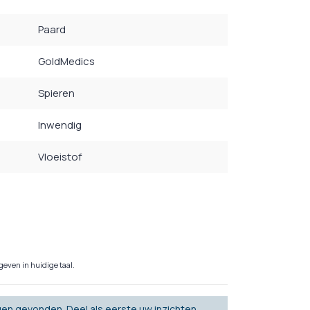
Paard
GoldMedics
Spieren
Inwendig
Vloeistof
even in huidige taal.
en gevonden. Deel als eerste uw inzichten.