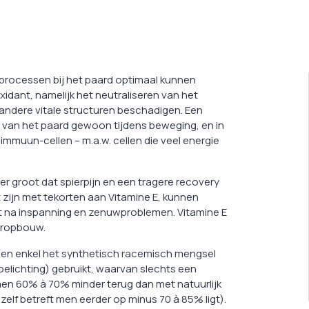
 processen bij het paard optimaal kunnen
xidant, namelijk het neutraliseren van het
 andere vitale structuren beschadigen. Een
en van het paard gewoon tijdens beweging, en in
mmuun-cellen – m.a.w. cellen die veel energie
zeer groot dat spierpijn en een tragere recovery
 zijn met tekorten aan Vitamine E, kunnen
ist na inspanning en zenuwproblemen. Vitamine E
ieropbouw.
nen enkel het synthetisch racemisch mengsel
oelichting) gebruikt, waarvan slechts een
 men 60% à 70% minder terug dan met natuurlijk
zelf betreft men eerder op minus 70 à 85% ligt).