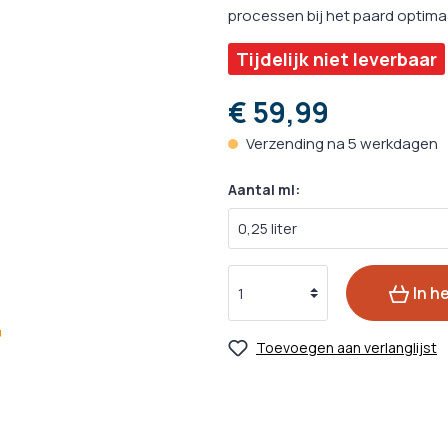
ks
zorging
Oogverzorging
Ontwormin
processen bij het paard optima
cks
zorging
Huidverzorging
Medische H
Tijdelijk niet leverbaar
ks
rzorging
Vachtverzorging
€ 59,99
Medicijnen 
Kalmeringsmiddelen
nacks
Verzending na 5 werkdagen
Probiotica
Aantal ml:
 Hulpmiddelen
gsmiddelen
In h
Toevoegen aan verlanglijst