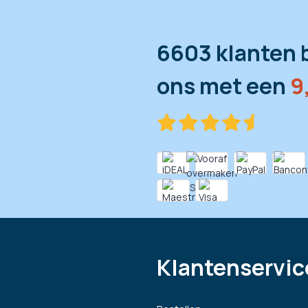
6603 klanten 
ons met een
9
Klantenservic