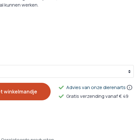
g
al kunnen werken.
ulpmiddelen
en Supplementen
Advies van onze dierenarts
et winkelmandje
Gratis verzending vanaf € 49
Gerelateerde producten