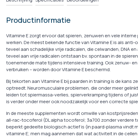
Productinformatie
Vitamine E zorgt ervoor dat spieren, zenuwen en vele interne
werken. De meest bekende functie van Vitamine E is als anti-o
teveel aan schadelijke vrije radicalen, die celwanden, DNA en
teveel aan vrije radicalen ontstaan bv. spontaan in de spier
toenemende mate tijdens intensieve training. Ook zenuw- en i
verbruiken – worden door Vitamine E beschermd.
Bij tekorten aan Vitamine E bij paarden in training is de kans 
optreedt. Neuromusculaire problemen, die onder meer gelinkt
leiden tot spiermassa-verlies, spierverkramping tijdens of ju
is verder onder meer ook noodzakelijk voor een correcte sp
In de meeste supplementen wordt omwille van kostprijsrede
all-rac-tocoferol (DL alpha tocoferol; 3a700 zonder verdere t
beperkt gedeelte biologisch actief is (in paard-plasma vindt
vitamine E; men mag aannemen dat wat activiteit in de cellen 