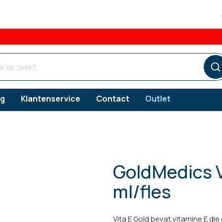
og
Klantenservice
Contact
Outlet
GoldMedics V
ngsproducten
ngsproducten
ngsproducten
Verzorgingsproducten
Vlooien
ml/fles
s
erzorging
Gebitsverzorging
Teken
snacks
orging
Oorverzorging
Vita E Gold bevat vitamine E di