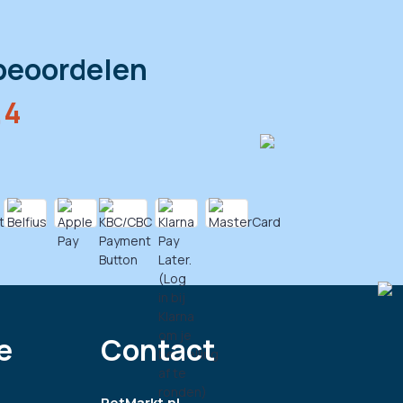
beoordelen
,4
e
Contact
PetMarkt.nl