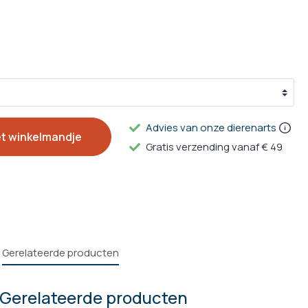
g
n
ulpmiddelen
en Supplementen
Advies van onze dierenarts
et winkelmandje
Gratis verzending vanaf € 49
Gerelateerde producten
Gerelateerde producten