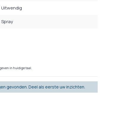
Uitwendig
Spray
even in huidige taal.
en gevonden. Deel als eerste uw inzichten.