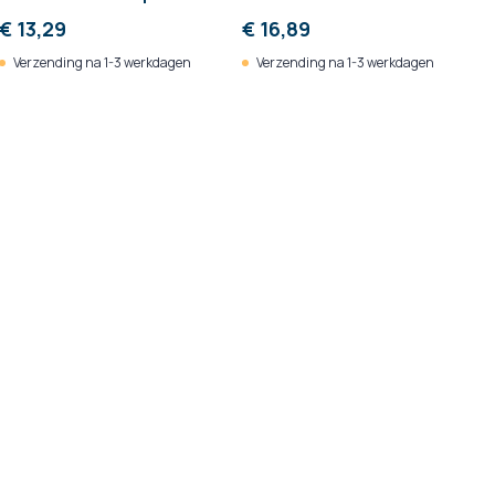
Cleanser 500 ml/fles
€ 13,29
€ 16,89
Verzending na 1-3 werkdagen
Verzending na 1-3 werkdagen