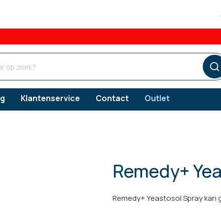
og
Klantenservice
Contact
Outlet
Remedy+ Yeas
ngsproducten
ngsproducten
ngsproducten
Verzorgingsproducten
Vlooien
s
erzorging
Gebitsverzorging
Remedy+ Yeastosol Spray kan ge
Teken
snacks
orging
Oorverzorging