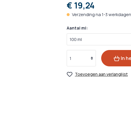
ks
zorging
Oogverzorging
Ontwormin
€ 19,24
cks
rzorging
Huidverzorging
Verzending na 1-3 werkdage
Medische H
ks
rzorging
Vachtverzorging
Aantal ml:
Medicijnen 
Kalmeringsmiddelen
nacks
Probiotica
In h
 Hulpmiddelen
Toevoegen aan verlanglijst
gsmiddelen