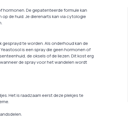
 of hormonen. De gepatenteerde formule kan
n op de huid. Je dierenarts kan via cytologie
n.
k gesprayd te worden. Als onderhoud kan de
. Yeastosol is een spray die geen hormonen of
enteenhuid, de oksels of de liezen. Dit kost erg
r wanneer de spray voor het wandelen wordt
jes. Het is raadzaam eerst deze plekjes te
reme.
tandsdelen.