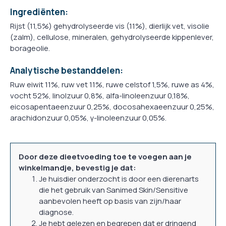
Ingrediënten:
Rijst (11,5%) gehydrolyseerde vis (11%), dierlijk vet, visolie
(zalm), cellulose, mineralen, gehydrolyseerde kippenlever,
borageolie.
Analytische bestanddelen:
Ruw eiwit 11%, ruw vet 11%, ruwe celstof 1,5%, ruwe as 4%,
vocht 52%, linolzuur 0,8%, alfa-linoleenzuur 0,18%,
eicosapentaeenzuur 0,25%, docosahexaeenzuur 0,25%,
arachidonzuur 0,05%, γ-linoleenzuur 0,05%.
Door deze dieetvoeding toe te voegen aan je
winkelmandje, bevestig je dat:
Je huisdier onderzocht is door een dierenarts
die het gebruik van Sanimed Skin/Sensitive
aanbevolen heeft op basis van zijn/haar
diagnose.
Je hebt gelezen en begrepen dat er dringend