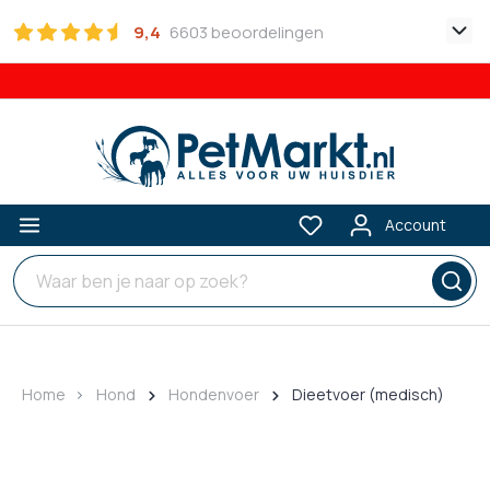
9,4
6603 beoordelingen
Account
Home
Hond
Hondenvoer
Dieetvoer (medisch)