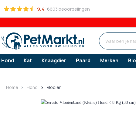
9,4
6603 beoordelingen
Hond
Kat
Knaagdier
Paard
Merken
Bl
Hond
Kat
Knaagdier
Paard
Home
Hond
Vlooien
Hondenvoer
Voeding
Voeding
Ontworming
Snacks
Verzorgi
Verzorgi
Verzorgi
Dieetvoer (medisch)
Dieetvoer (medisch)
Gezonde snack
Gebitsv
Medicijnen en Supplementen
Standaard voer
Standaard voer
Hypoallergene 
Oorverz