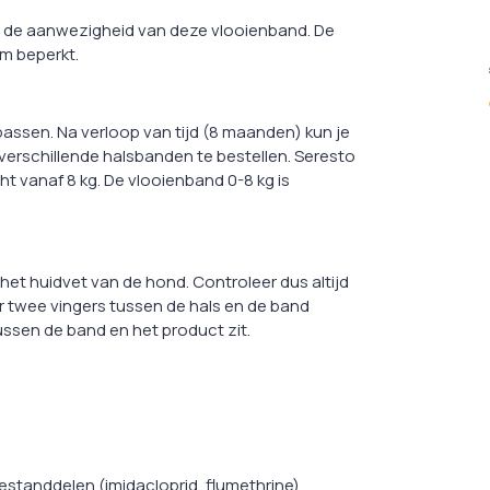
an de aanwezigheid van deze vlooienband. De
um beperkt.
assen. Na verloop van tijd (8 maanden) kun je
verschillende halsbanden te bestellen. Seresto
t vanaf 8 kg. De vlooienband 0-8 kg is
et huidvet van de hond. Controleer dus altijd
er twee vingers tussen de hals en de band
tussen de band en het product zit.
standdelen (imidacloprid, flumethrine)