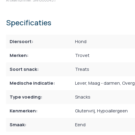
Artikelnummer: SW1000043.1
Specificaties
Diersoort:
Hond
Merken:
Trovet
Soort snack:
Treats
Medische indicatie:
Lever
, Maag - darmen
, Over
Type voeding:
Snacks
Kenmerken:
Glutenvrij
, Hypoallergeen
Smaak:
Eend