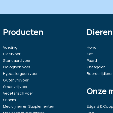
Producten
Dieren
Voeding
Hond
Dieetvoer
Kat
Standaard voer
Paard
Biologisch voer
Knaagdier
Hypoallergeen voer
Boerderijdiere
Glutenvrij voer
Graanvrij voer
Onze 
Vegetarisch voer
Snacks
Medicijnen en Supplementen
Edgard & Coop
Medische hulpmiddelen
Hill's