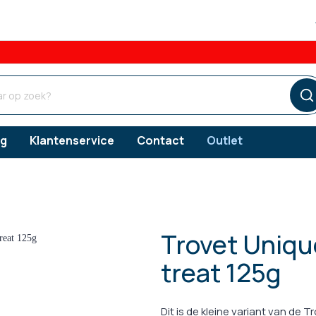
og
Klantenservice
Contact
Outlet
Trovet Uniqu
ngsproducten
ngsproducten
ngsproducten
Verzorgingsproducten
Vlooien
treat 125g
ks
erzorging
Gebitsverzorging
Teken
 snacks
orging
Oorverzorging
Dit is de kleine variant van de 