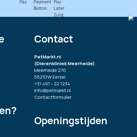
e
Contact
PetMarkt.nl
(Dierenkliniek Meerheide)
Meerheide 270
5521DW Eersel
+31 497 - 22 1234
info@petmarkt.nl
Contactformulier
gen?
Openingstijden