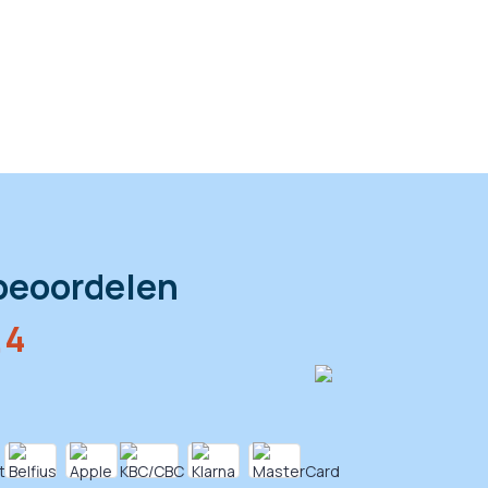
beoordelen
,4