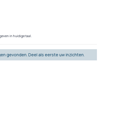
even in huidige taal.
en gevonden. Deel als eerste uw inzichten.