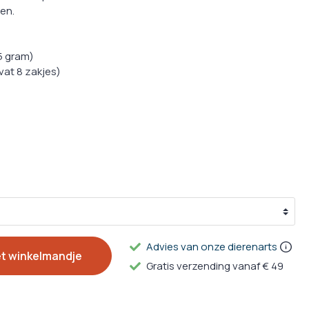
g
en.
ulpmiddelen
5 gram)
vat 8 zakjes)
en Supplementen
n
Advies van onze dierenarts
et winkelmandje
Gratis verzending vanaf € 49