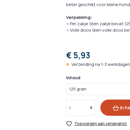
acks
zorging
Oogverzorging
Ontwormin
beter geschikt voor kleine hond
acks
zorging
Huidverzorging
Medische H
Verpakking:
ks
rzorging
Vachtverzorging
• Per zakje (één zakje bevat 12
• Volle doos (een volle doos be
Medicijnen 
Kalmeringsmiddelen
nacks
Probiotica
€ 5,93
 Hulpmiddelen
Verzending na 1-3 werkdage
gsmiddelen
Inhoud
In h
Toevoegen aan verlanglijst