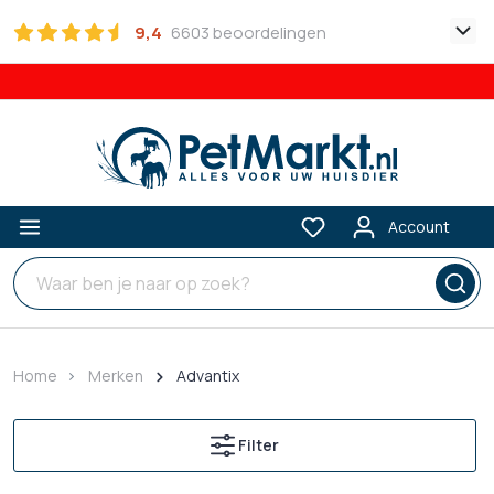
9,4
6603 beoordelingen
Account
Home
Merken
Advantix
Filter