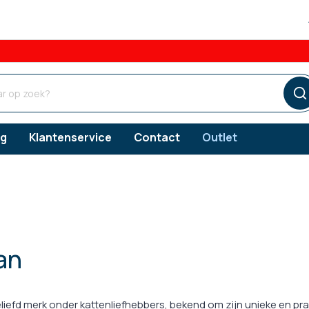
og
Klantenservice
Contact
Outlet
ngsproducten
ngsproducten
ngsproducten
Verzorgingsproducten
Vlooien
an
s
erzorging
Gebitsverzorging
Teken
snacks
orging
Oorverzorging
liefd merk onder kattenliefhebbers, bekend om zijn unieke en pr