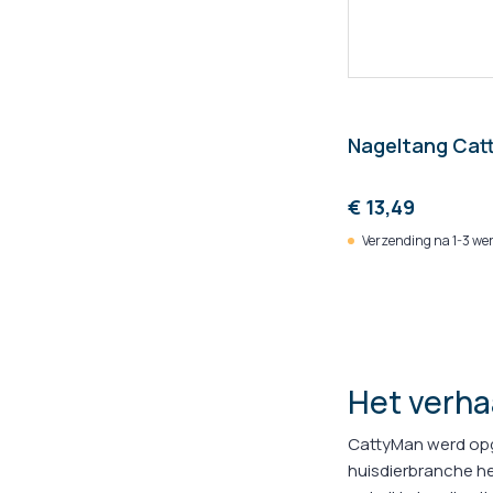
Nageltang Cat
€ 13,49
Verzending na 1-3 we
Het verha
CattyMan werd opge
huisdierbranche h