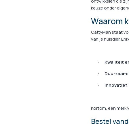
ontwikkelen die zi
keuze onder eigena
Waarom ki
CattyMan staat voo
van je huisdier. Enk
Kwaliteit e
·
Duurzaam:
·
Innovatief:
·
Kortom, een merk 
Bestel vand