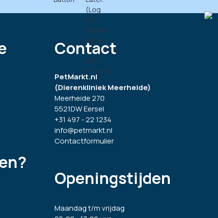
e
Contact
PetMarkt.nl
(Dierenkliniek Meerheide)
Meerheide 270
5521DW Eersel
+31 497 - 22 1234
info@petmarkt.nl
Contactformulier
gen?
Openingstijden
Maandag t/m vrijdag