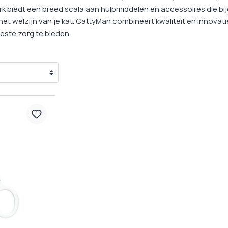
ks
zorging
Oogverzorging
Ontwormin
k biedt een breed scala aan hulpmiddelen en accessoires die bi
cks
zorging
Huidverzorging
et welzijn van je kat. CattyMan combineert kwaliteit en innovat
Medische H
beste zorg te bieden.
ks
rzorging
Vachtverzorging
Medicijnen 
Kalmeringsmiddelen
nacks
Probiotica
 Hulpmiddelen
gsmiddelen