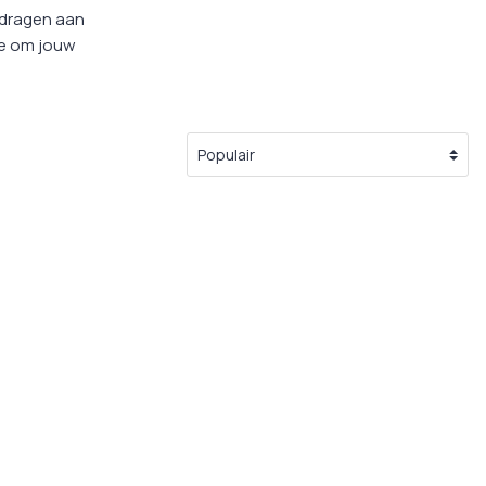
g
jdragen aan
ie om jouw
ulpmiddelen
en Supplementen