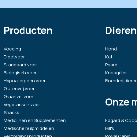
Producten
Dieren
Voeding
Hond
Dieetvoer
Kat
Standaard voer
Paard
Biologisch voer
Knaagdier
Hypoallergeen voer
Boerderijdiere
Glutenvrij voer
Graanvrij voer
Onze 
Vegetarisch voer
Snacks
Medicijnen en Supplementen
Edgard & Coop
Medische hulpmiddelen
Hill's
Verzorgingsproducten
Royal Canin