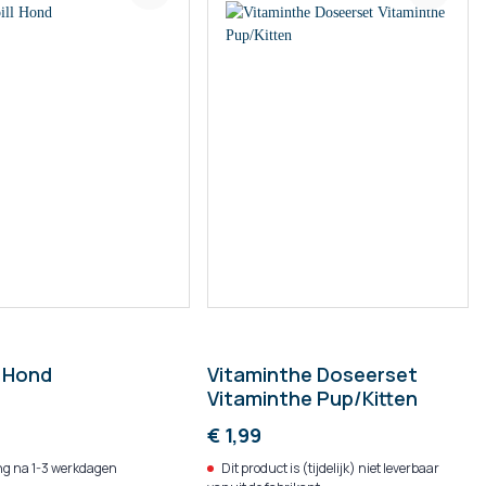
l Hond
Vitaminthe Doseerset
Vitaminthe Pup/Kitten
€ 1,99
g na 1-3 werkdagen
Dit product is (tijdelijk) niet leverbaar