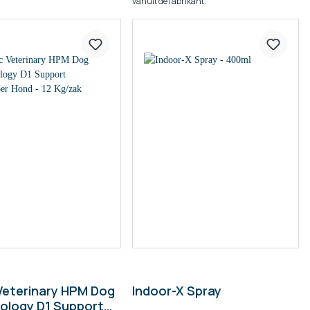
vanuit de fabrikant.
Veterinary HPM Dog
Indoor-X Spray
ology D1 Support