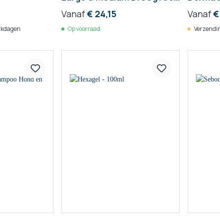
Hond - Virbac
Droogv
Vanaf
€ 24,15
Vanaf
€
rkdagen
Op voorraad
Verzendin