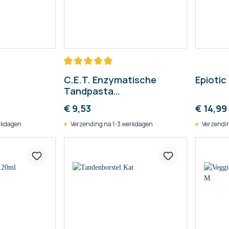
C.E.T. Enzymatische
Epiotic
Tandpasta
Gevogeltesmaak (Virbac)
€ 9,53
€ 14,99
rkdagen
Verzending na 1-3 werkdagen
Verzendin