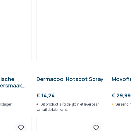
tische
Dermacool Hotspot Spray
Movofl
versmaak
€ 14,24
€ 29,99
rkdagen
Dit product is (tijdelijk) niet leverbaar
Verzendin
vanuit de fabrikant.