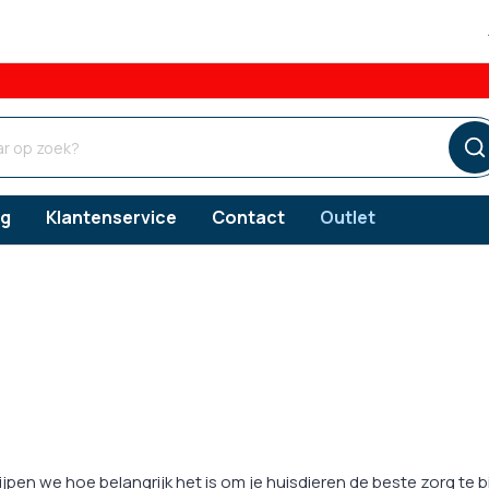
og
Klantenservice
Contact
Outlet
ngsproducten
ngsproducten
ngsproducten
Verzorgingsproducten
Vlooien
s
erzorging
Gebitsverzorging
Teken
snacks
orging
Oorverzorging
rijpen we hoe belangrijk het is om je huisdieren de beste zorg te 