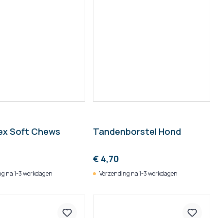
ex Soft Chews
Tandenborstel Hond
€ 4,70
g na 1-3 werkdagen
Verzending na 1-3 werkdagen