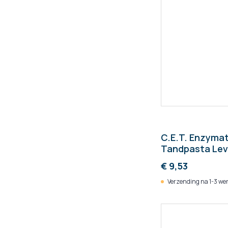
C.E.T. Enzyma
Tandpasta Le
(Virbac)
€ 9,53
Verzending na 1-3 we