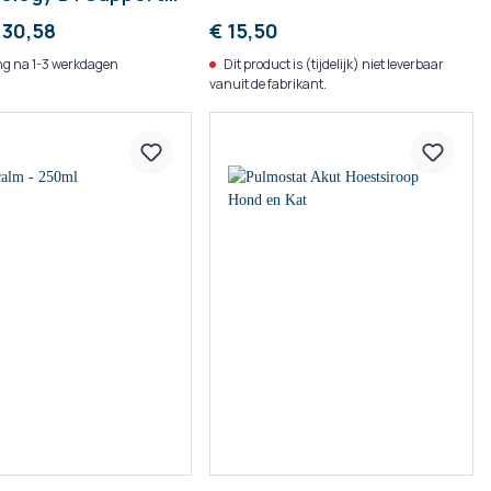
oer Hond
 30,58
€ 15,50
g na 1-3 werkdagen
Dit product is (tijdelijk) niet leverbaar
vanuit de fabrikant.