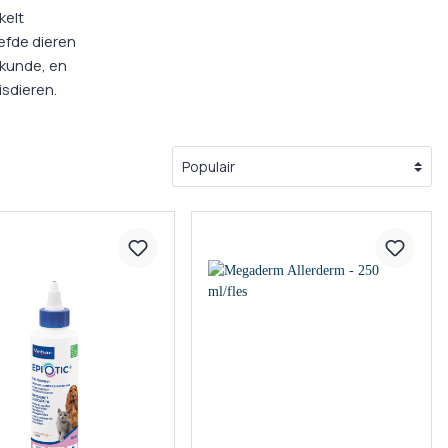
g
kelt
efde dieren
ulpmiddelen
skunde, en
sdieren.
en Supplementen