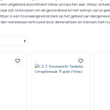
ks
zorging
Oogverzorging
Ontwormin
en uitgebreid assortiment Virbac producten aan. Virbac ontwik
cks
zorging
Huidverzorging
iaal zijn ontworpen om de gezondheid en het welzijn van je geli
Medische H
Virbac is een toonaangevend merk op het gebied van diergenee
ks
rzorging
Vachtverzorging
den wereldwijd vertrouwd door dierenartsen en mensen met hui
Medicijnen 
Kalmeringsmiddelen
nacks
Probiotica
 Hulpmiddelen
gsmiddelen