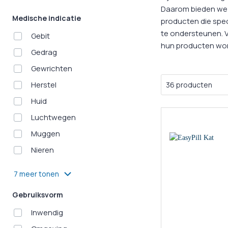
Hypoallergeen voer
Hypoallergeen voer
Natuurlijke snac
Oogver
Daarom bieden we e
Medische indicatie
Biologisch voer
Biologisch voer
Glutenvrije sna
Huidver
producten die spec
te ondersteunen. 
Gebit
Vegetarisch voer
Graanvrij voer
Graanvrije snac
Vachtve
hun producten wor
Gedrag
Graanvrij voer
Glutenvrij voer
Dieetsnacks
Vlooien
Gewrichten
Glutenvrij voer
Snacks
Vegetarische s
Herstel
Teken
Ontworming
Huid
Medische
Luchtwegen
Medicijnen en Supplementen
Muggen
Kalmerin
Nieren
7 meer tonen
Gebruiksvorm
Inwendig