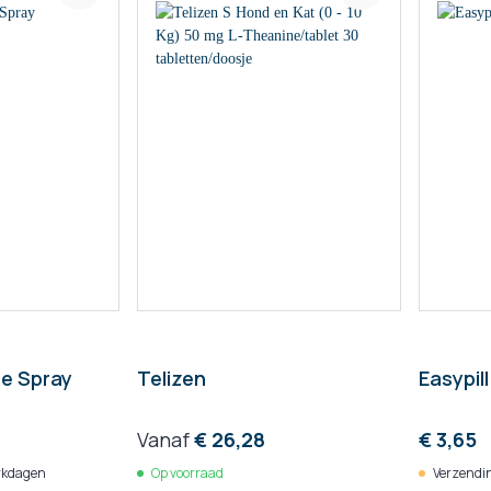
e Spray
Telizen
Easypil
Vanaf
€ 26,28
€ 3,65
rkdagen
Op voorraad
Verzendin